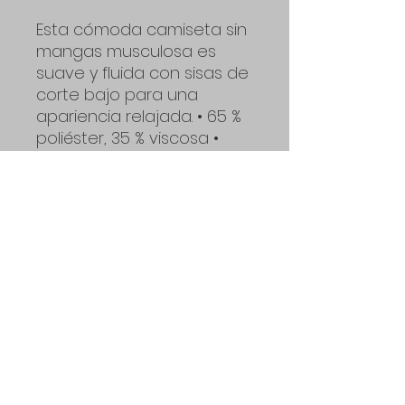
Esta cómoda camiseta sin
mangas musculosa es
suave y fluida con sisas de
corte bajo para una
apariencia relajada. • 65 %
poliéster, 35 % viscosa •
Athletic Heather es 52 %
poliéster, 48 % viscosa •
Black Heather es 80 %
rayón, 20 % poliéster • Peso
de la tela: 4,2 oz/y² (142
g/m²) • Ajuste holgado •
Corte bajo sisas •
Dobladillo inferior curvo •
Costuras laterales •
Producto en blanco
procedente de Nicaragua
y Honduras