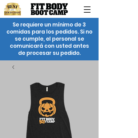
Se requiere un mínimo de 3
comidas para los pedidos. Si no
se cumple, el personal se
comunicará con usted antes
de procesar su pedido.