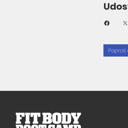
Udos
Poproś 