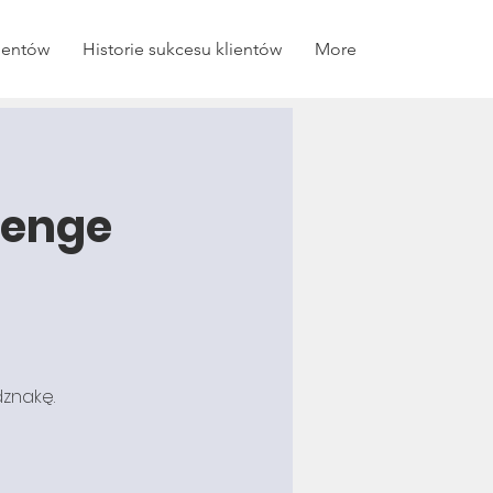
lientów
Historie sukcesu klientów
More
lenge
dznakę.