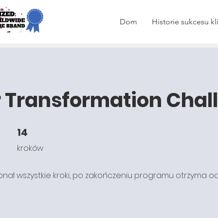
Dom
Historie sukcesu k
 Transformation Chal
14
14 kroków
kroków
konał wszystkie kroki, po zakończeniu programu otrzyma o