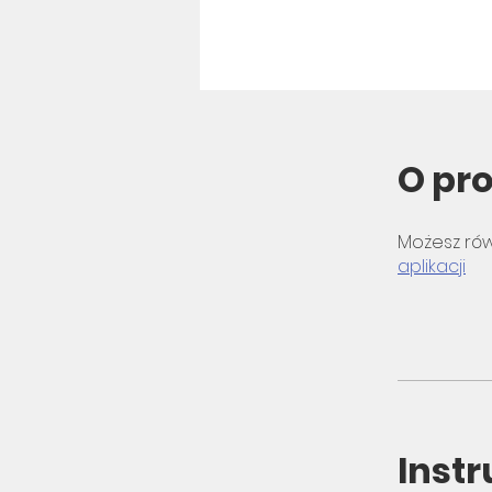
O pr
Możesz rów
aplikacji
Instr