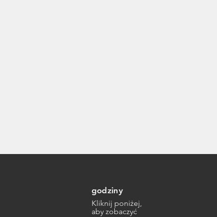
godziny
Kliknij poniżej,
aby zobaczyć