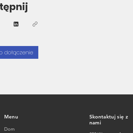
tępnij
o dołączenie
Menu
Skontaktuj się z
nami
Dom