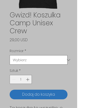
Gwizd! Koszulka
Camp Unisex
Crew
Cena
29,00 USD
Rozmiar
*
Sztuk
*
Dodaj do koszyka
Ta koszulka to wszystko, o