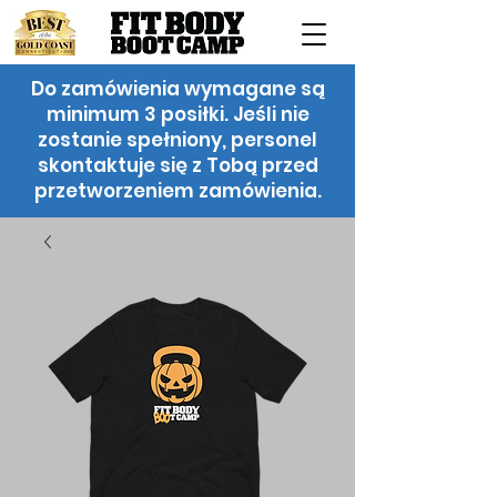
Do zamówienia wymagane są
minimum 3 posiłki. Jeśli nie
zostanie spełniony, personel
skontaktuje się z Tobą przed
przetworzeniem zamówienia.