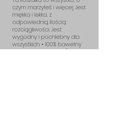
czym marzyłeś i więcej. Jest
miękka i lekka, z
odpowiednią ilością
rozciągliwości. Jest
wygodny i pochlebny dla
wszystkich. • 100% bawełny
czesanej ring-spun (kolory
Heather zawierają
poliester) • Gramatura: 142
g/m² • Materiał wstępnie
skurczony • Konstrukcja ze
szwami bocznymi • Taśma
wzmacniająca od ramienia
do ramienia • Pochodzenie
czystego produktu z
Gwatemali, Nikaragui,
Meksyku, Hondurasu czy
USA.