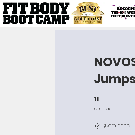
NOVOS 
Jumps
11
11 etapas
etapas
Quem concluir