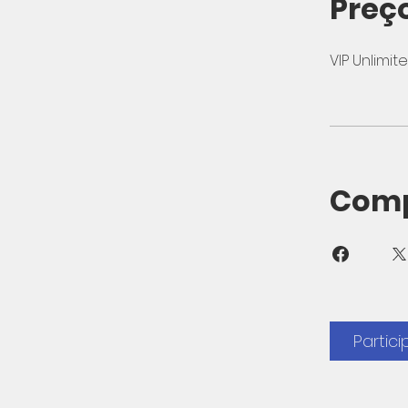
Preç
VIP Unlimi
Comp
Partici