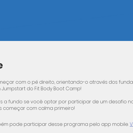
e
eçar com o pé direito, orientando-o através dos fund
n Jumpstart do Fit Body Boot Camp!
s a fundo se você optar por participar de um desafio no
 começar com calma primeiro!
ém pode participar desse programa pelo app mobile.
V