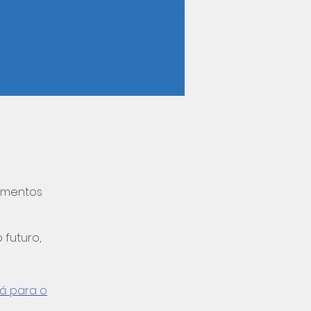
amentos
 futuro,
á para o