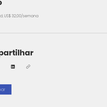
o
ted, US$ 32,00/semana
artilhar
par