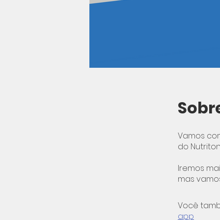
Sobr
Vamos com
do Nutrito
Iremos mai
mas vamos
Você tamb
app