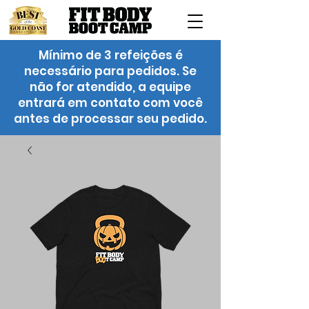
Mínimo de 3 refeições é
necessário para pedidos. Se
não for atendido, a equipe
entrará em contato com você
antes de processar seu pedido.