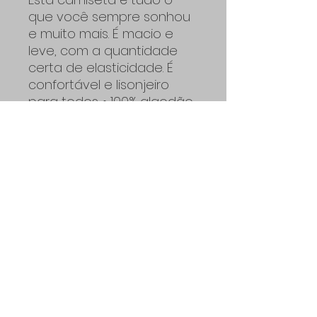
que você sempre sonhou
e muito mais. É macio e
leve, com a quantidade
certa de elasticidade. É
confortável e lisonjeiro
para todos. • 100% algodão
penteado e torcido (cores
Heather contêm poliéster)
• Peso do tecido: 4,2 oz/yd²
(142 g/m²) • Tecido pré-
encolhido • Construção
com costura lateral • Fita
ombro a ombro • Produto
em branco da Guatemala,
Nicarágua, México,
Honduras ou dos Estados
Unidos.